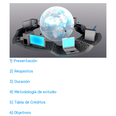
1) Presentación
2) Requisitos
3) Duración
4) Metodología de estudio
5) Tabla de Créditos
6) Objetivos