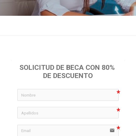
SOLICITUD DE BECA CON 80% 
DE DESCUENTO
icon-
icon-
email