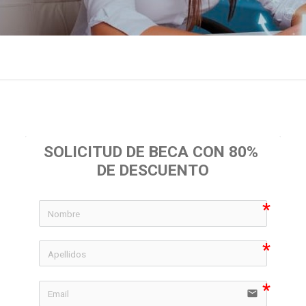
SOLICITUD DE BECA CON 80% 
DE DESCUENTO
icon-
icon-
email