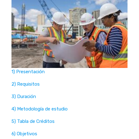
1) Presentación
2) Requisitos
3) Duración
4) Metodología de estudio
5) Tabla de Créditos
6) Objetivos