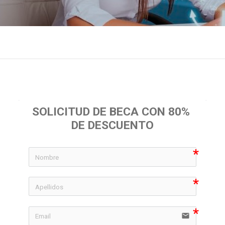
SOLICITUD DE BECA CON 80% 
DE DESCUENTO
icon-
icon-
email