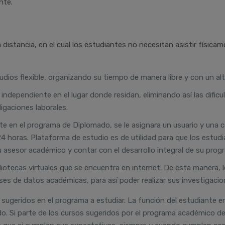
nte.
istancia, en el cual los estudiantes no necesitan asistir física
udios flexible, organizando su tiempo de manera libre y con un alto
independiente en el lugar donde residan, eliminando así las dificu
ligaciones laborales.
te en el programa de Diplomado, se le asignara un usuario y una c
4 horas. Plataforma de estudio es de utilidad para que los est
 asesor académico y contar con el desarrollo integral de su progr
liotecas virtuales que se encuentra en internet. De esta manera, l
ses de datos académicas, para así poder realizar sus investigacio
 sugeridos en el programa a estudiar. La función del estudiante 
do. Si parte de los cursos sugeridos por el programa académico d