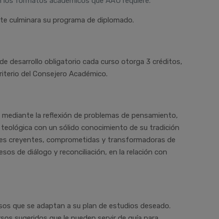
n los formatos académicos que AAU requiere.
ante culminara su programa de diplomado.
de desarrollo obligatorio cada curso otorga 3 créditos,
riterio del Consejero Académico.
ar, mediante la reflexión de problemas de pensamiento,
teológica con un sólido conocimiento de su tradición
iones creyentes, comprometidas y transformadoras de
sos de diálogo y reconciliación, en la relación con
sos que se adaptan a su plan de estudios deseado.
sos sugeridos que le pueden servir de guía para