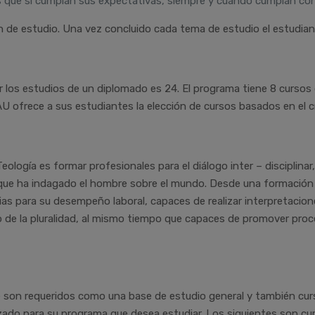
os que si cumplan sus expectativas, siempre y cuando cumplan co
an de estudio. Una vez concluido cada tema de estudio el estudi
ir los estudios de un diplomado es 24. El programa tiene 8 cursos 
AU ofrece a sus estudiantes la elección de cursos basados en el c
eología es formar profesionales para el diálogo inter – disciplin
que ha indagado el hombre sobre el mundo. Desde una formación 
ias para su desempeño laboral, capaces de realizar interpretac
to de la pluralidad, al mismo tiempo que capaces de promover proce
 son requeridos como una base de estudio general y también cur
zado para su programa que desea estudiar. Los siguientes son cur