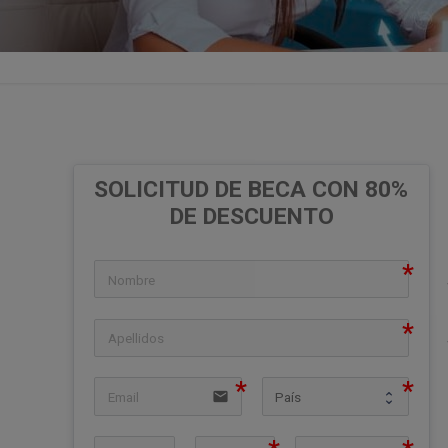
SOLICITUD DE BECA CON 80% 
DE DESCUENTO
icon
icon
email