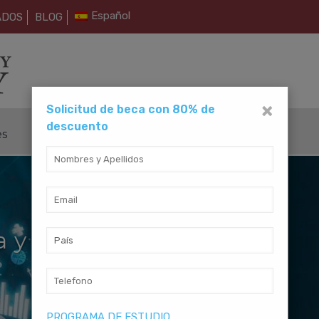
Español
ADOS
BLOG
×
Solicitud de beca con 80% de
descuento
es
Métodos de Pago
Contáctanos
 y Teología
PROGRAMA DE ESTUDIO