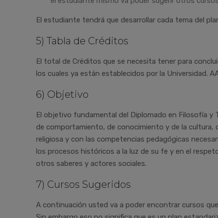
el estudiante mismo va poder sugerir otros curs
El estudiante tendrá que desarrollar cada tema del pl
5) Tabla de Créditos
El total de Créditos que se necesita tener para conclu
los cuales ya están establecidos por la Universidad. A
6) Objetivo
El objetivo fundamental del Diplomado en Filosofía y T
de comportamiento, de conocimiento y de la cultura, 
religiosa y con las competencias pedagógicas necesar
los procesos históricos a la luz de su fe y en el respe
otros saberes y actores sociales.
7) Cursos Sugeridos
A continuación usted va a poder encontrar cursos que
Sin embargo eso no significa que es un plan estandari