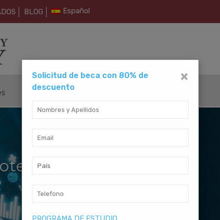
Español
ADOS
BLOG
×
Solicitud de beca con 80% de
descuento
es
Métodos de Pago
Contáctanos
otecnia
PROGRAMA DE ESTUDIO