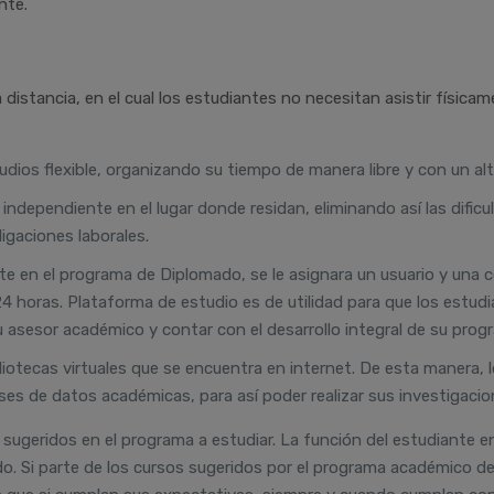
nte.
istancia, en el cual los estudiantes no necesitan asistir física
udios flexible, organizando su tiempo de manera libre y con un alto
independiente en el lugar donde residan, eliminando así las dificu
ligaciones laborales.
te en el programa de Diplomado, se le asignara un usuario y una c
4 horas. Plataforma de estudio es de utilidad para que los est
 asesor académico y contar con el desarrollo integral de su progr
liotecas virtuales que se encuentra en internet. De esta manera, l
ses de datos académicas, para así poder realizar sus investigacio
 sugeridos en el programa a estudiar. La función del estudiante 
do. Si parte de los cursos sugeridos por el programa académico d