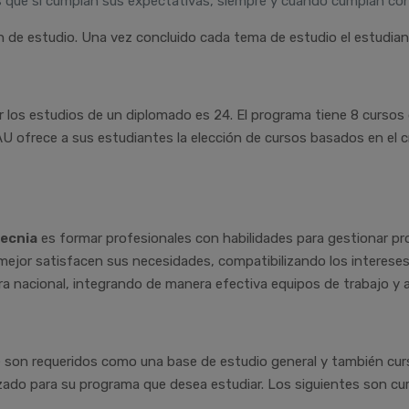
os que si cumplan sus expectativas, siempre y cuando cumplan co
an de estudio. Una vez concluido cada tema de estudio el estudi
ir los estudios de un diplomado es 24. El programa tiene 8 cursos 
AU ofrece a sus estudiantes la elección de cursos basados en el c
ecnia
es formar profesionales con habilidades para gestionar pro
 mejor satisfacen sus necesidades, compatibilizando los intereses 
era nacional, integrando de manera efectiva equipos de trabajo y 
 son requeridos como una base de estudio general y también cur
zado para su programa que desea estudiar. Los siguientes son cur