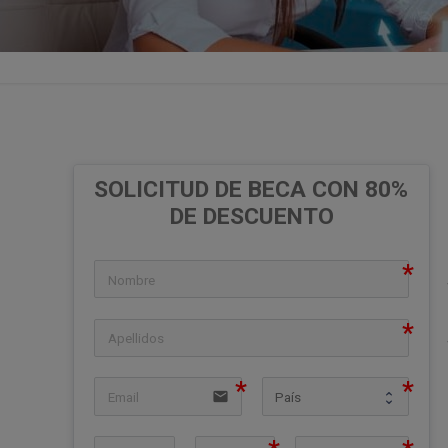
SOLICITUD DE BECA CON 80% 
DE DESCUENTO
icon
icon
email