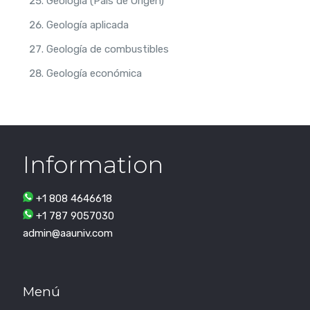
Geología (País de Origen)
Geología aplicada
Geología de combustibles
Geología económica
Information
+1 808 4646618
+1 787 9057030
admin@aauniv.com
Menú