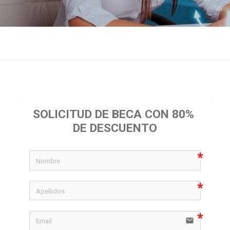
SOLICITUD DE BECA CON 80% 
DE DESCUENTO
icon-
icon-
email