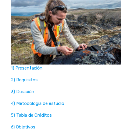
1) Presentación
2) Requisitos
3) Duración
4) Metodología de estudio
5) Tabla de Créditos
6) Objetivos