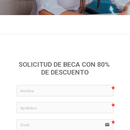
SOLICITUD DE BECA CON 80% 
DE DESCUENTO
icon-
icon-
email