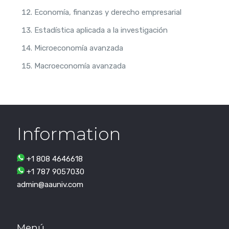
Economía, finanzas y derecho empresarial
Estadística aplicada a la investigación
Microeconomía avanzada
Macroeconomía avanzada
Information
+1 808 4646618
+1 787 9057030
admin@aauniv.com
Menú